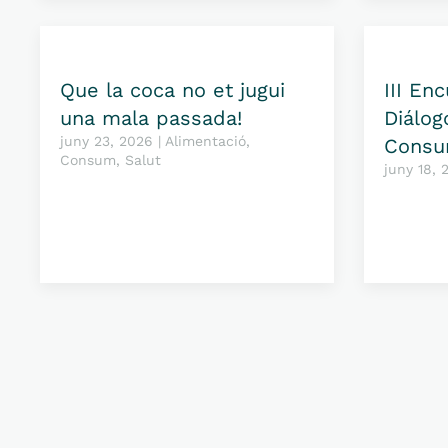
Que la coca no et jugui
III En
una mala passada!
Diálog
juny 23, 2026 | Alimentació,
Consu
Consum, Salut
juny 18,