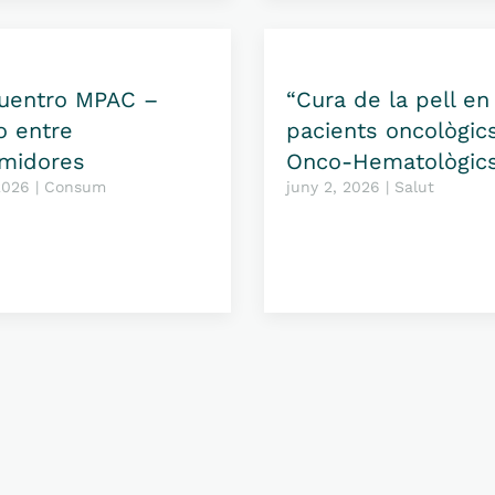
cuentro MPAC –
“Cura de la pell en
o entre
pacients oncològics
midores
Onco-Hematològic
 2026 | Consum
juny 2, 2026 | Salut