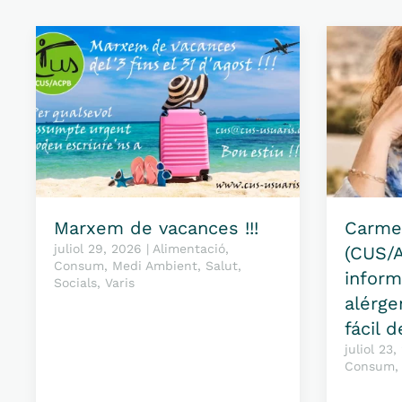
Marxem de vacances !!!
Carme
juliol 29, 2026 | Alimentació,
(CUS/A
Consum, Medi Ambient, Salut,
inform
Socials, Varis
alérge
fácil 
juliol 23
Consum, 