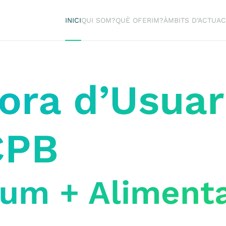
INICI
QUI SOM?
QUÈ OFERIM?
ÀMBITS D’ACTUAC
ra d’Usuari
CPB
sum + Aliment