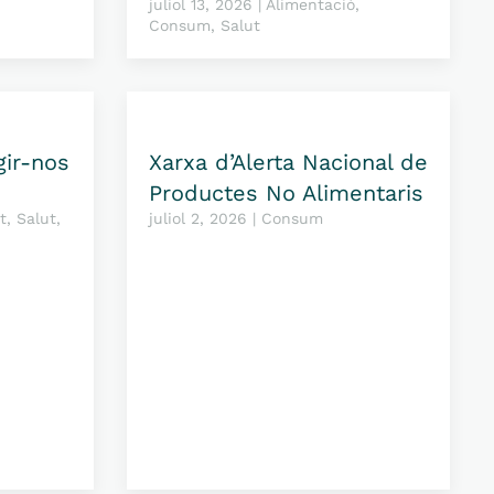
juliol 13, 2026 | Alimentació,
Consum, Salut
gir-nos
Xarxa d’Alerta Nacional de
Productes No Alimentaris
t, Salut,
juliol 2, 2026 | Consum