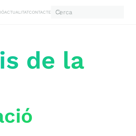
IÓ
ACTUALITAT
CONTACTE
s de la
ació