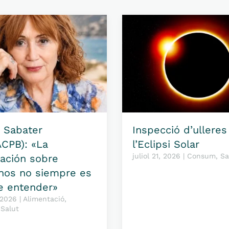
 Sabater
Inspecció d’ulleres
CPB): «La
l’Eclipsi Solar
juliol 21, 2026 | Consum, Sa
ación sobre
nos no siempre es
de entender»
, 2026 | Alimentació,
Salut