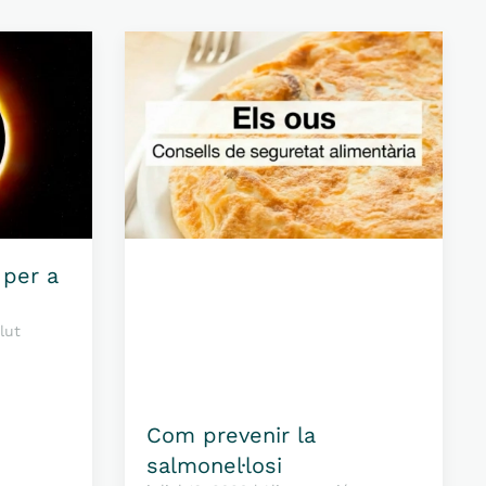
 per a
lut
Com prevenir la
salmonel·losi