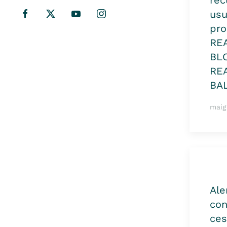
rec
usu
pro
RE
BL
RE
BA
maig
Ale
con
ce