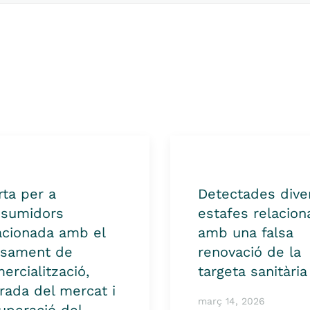
rta per a
Detectades dive
sumidors
estafes relacio
acionada amb el
amb una falsa
ssament de
renovació de la
ercialització,
targeta sanitària
irada del mercat i
març 14, 2026