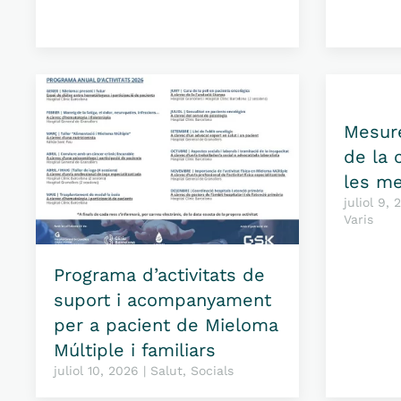
Mesure
de la 
les m
juliol 9,
Varis
Programa d’activitats de
suport i acompanyament
per a pacient de Mieloma
Múltiple i familiars
juliol 10, 2026 | Salut, Socials