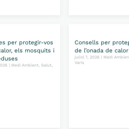
s per protegir-vos
Consells per prote
calor, els mosquits i
de l’onada de calor
juliol 7, 2026 | Medi Ambien
eduses
Varis
 2026 | Medi Ambient, Salut,