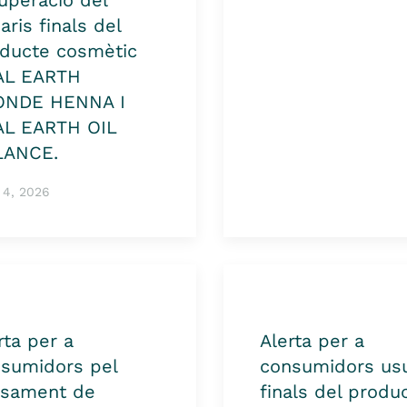
uperació del
aris finals del
ducte cosmètic
AL EARTH
ONDE HENNA I
AL EARTH OIL
LANCE.
 4, 2026
rta per a
Alerta per a
sumidors pel
consumidors usu
ssament de
finals del produ