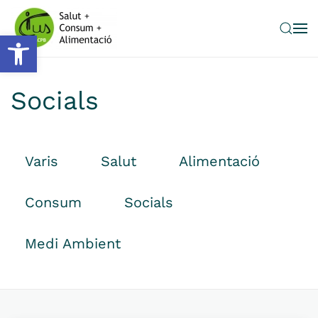
Obre la barra d'eines
Skip to main content
Socials
Varis
Salut
Alimentació
Consum
Socials
Medi Ambient