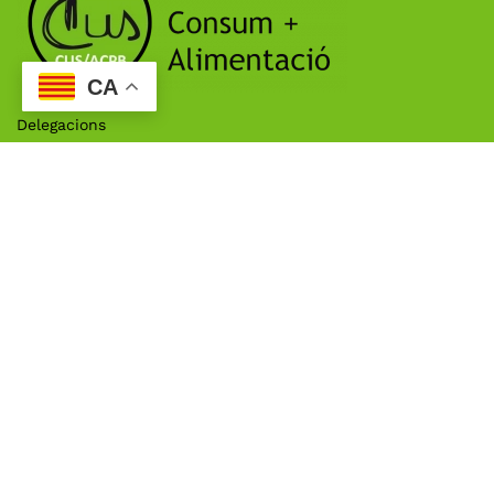
CA
Delegacions
Lleida
Mollerussa
Tàrrega
Política de Privacidad
Aviso Legal
Política de cookies
©
2026
All rights reserved
Powered by
IndianWebs
Apartats