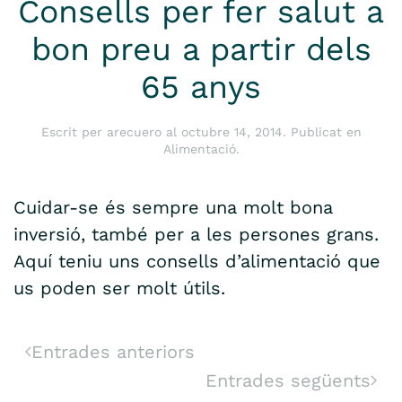
Consells per fer salut a
bon preu a partir dels
65 anys
Escrit per
arecuero
al
octubre 14, 2014
. Publicat en
Alimentació
.
Cuidar-se és sempre una molt bona
inversió, també per a les persones grans.
Aquí teniu uns consells d’alimentació que
us poden ser molt útils.
Entrades anteriors
Entrades següents