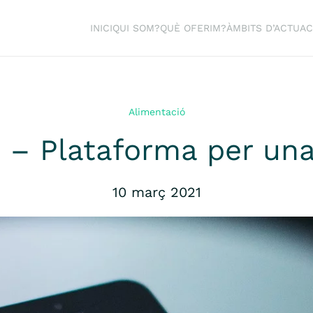
INICI
QUI SOM?
QUÈ OFERIM?
ÀMBITS D’ACTUAC
Alimentació
 – Plataforma per una 
10 març 2021