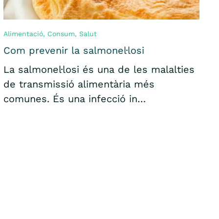
Alimentació
,
Consum
,
Salut
Com prevenir la salmonel·losi
La salmonel·losi és una de les malalties
de transmissió alimentària més
comunes. És una infecció in…