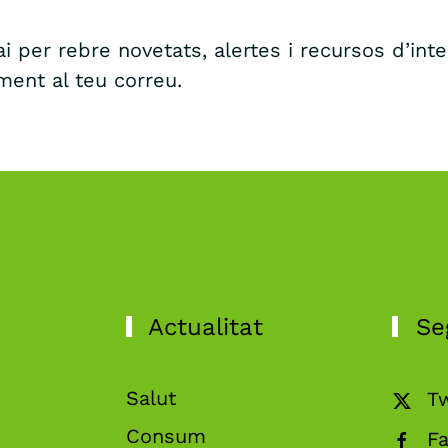
i per rebre novetats, alertes i recursos d’int
ment al teu correu.
Actualitat
Se
Salut
Tw
Consum
F