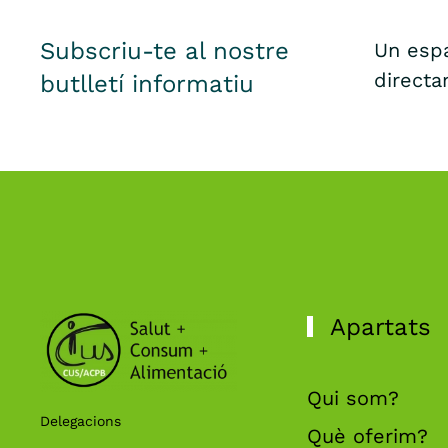
Subscriu-te al nostre
Un espa
directa
butlletí informatiu
Apartats
Qui som?
Delegacions
Què oferim?