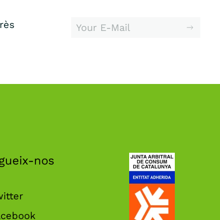
erès
gueix-nos
itter
acebook