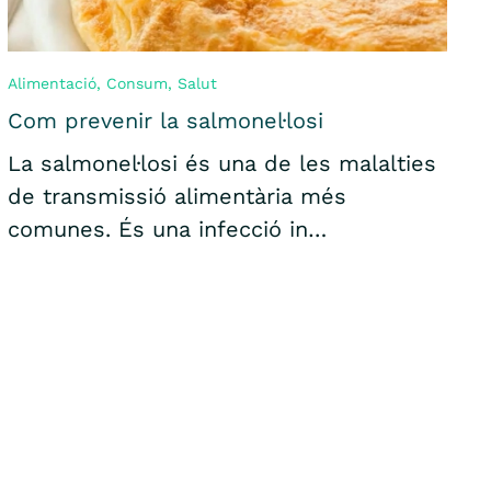
Alimentació
,
Consum
,
Salut
Com prevenir la salmonel·losi
La salmonel·losi és una de les malalties
de transmissió alimentària més
comunes. És una infecció in…