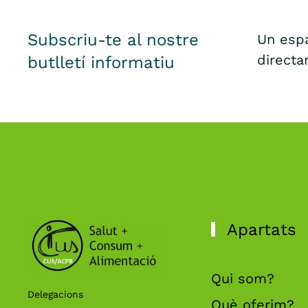
Subscriu-te al nostre
Un espa
directa
butlletí informatiu
Apartats
Qui som?
Delegacions
Què oferim?