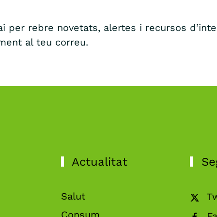
i per rebre novetats, alertes i recursos d’int
ment al teu correu.
Actualitat
Se
Salut
Tw
Consum
F