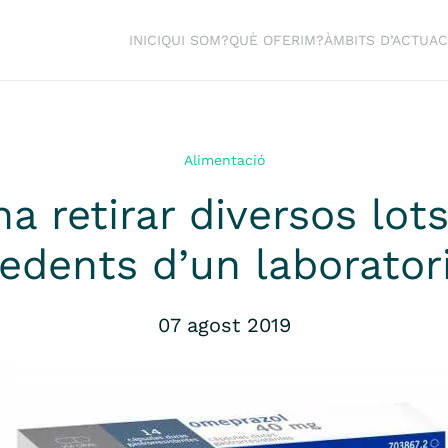
INICI
QUI SOM?
QUÈ OFERIM?
ÀMBITS D’ACTUAC
Alimentació
na retirar diversos lot
edents d’un laboratori
07 agost 2019