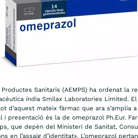
Productes Sanitaris (AEMPS) ha ordenat la re
acèutica índia Smilax Laboratories Limited. El 
lot d’aquest mateix fàrmac que ara s’amplia a 
al i presentació és la de omeprazol Ph.Eur. Fa
ps, que depèn del Ministeri de Sanitat, Consu
ions en l’assaig d’identitat». L’omeprazol per