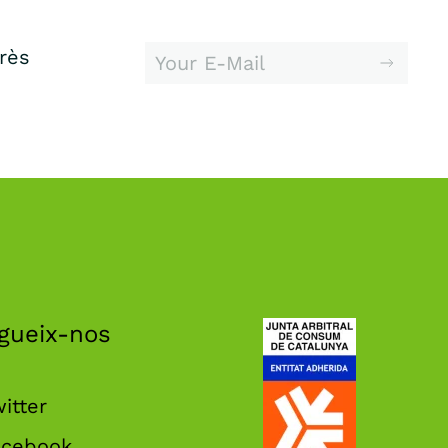
erès
gueix-nos
itter
acebook