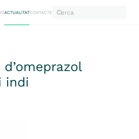
IÓ
ACTUALITAT
CONTACTE
s d’omeprazol
 indi