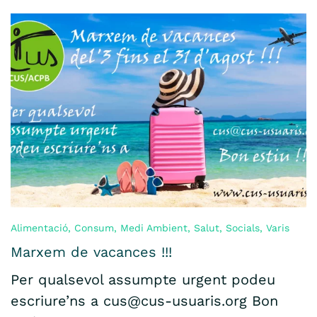
Alimentació
,
Consum
,
Medi Ambient
,
Salut
,
Socials
,
Varis
Marxem de vacances !!!
Per qualsevol assumpte urgent podeu
escriure’ns a cus@cus-usuaris.org Bon