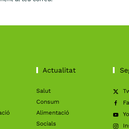
Actualitat
Se
Salut
Tw
Consum
F
ació
Alimentació
Y
Socials
I