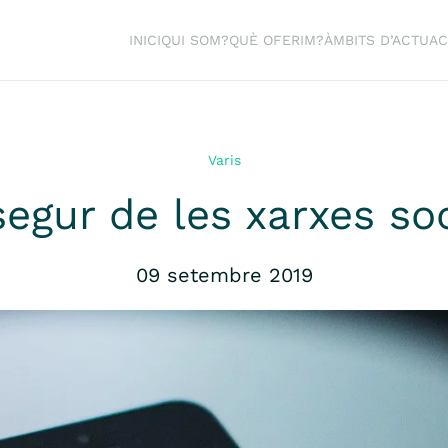
INICI
QUI SOM?
QUÈ OFERIM?
ÀMBITS D’ACTUAC
Varis
egur de les xarxes so
09 setembre 2019