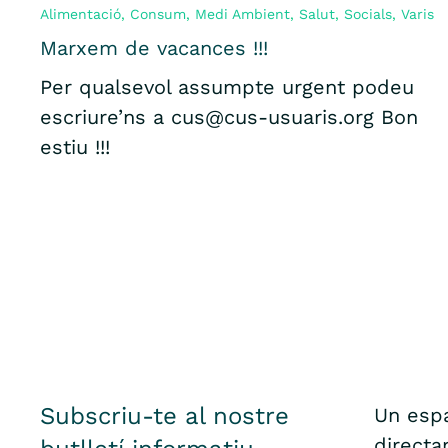
Alimentació
,
Consum
,
Medi Ambient
,
Salut
,
Socials
,
Varis
Marxem de vacances !!!
Per qualsevol assumpte urgent podeu
escriure’ns a cus@cus-usuaris.org Bon
estiu !!!
Subscriu-te al nostre
Un espa
directa