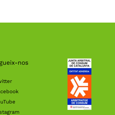
gueix-nos
itter
acebook
ouTube
nstagram