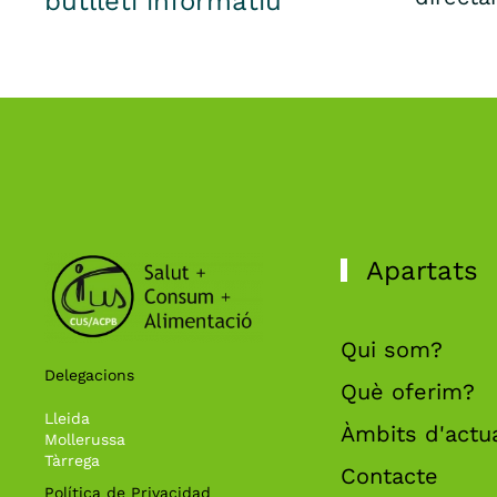
butlletí informatiu
Apartats
Qui som?
Delegacions
Què oferim?
Lleida
Àmbits d'actu
Mollerussa
Tàrrega
Contacte
Política de Privacidad