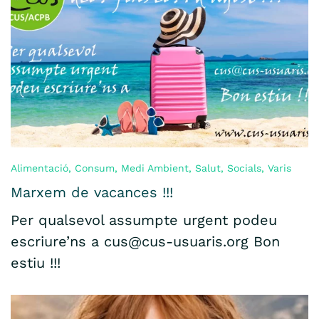
Alimentació
,
Consum
,
Medi Ambient
,
Salut
,
Socials
,
Varis
Marxem de vacances !!!
Per qualsevol assumpte urgent podeu
escriure’ns a cus@cus-usuaris.org Bon
estiu !!!