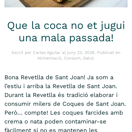
Que la coca no et jugui
una mala passada!
Escrit per
Carles Aguilar
al
juny 23, 2026
. Publicat en
Alimentació
,
Consum
,
Salut
.
Bona Revetlla de Sant Joan! Ja som a
l’estiu i arriba la Revetlla de Sant Joan.
Durant la Revetlla és tradició elaborar i
consumir milers de Coques de Sant Joan.
Però… compte! Les coques farcides amb
crema o nata poden contaminar-se
fàcilment si no es mantenen les