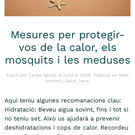
Mesures per protegir-
vos de la calor, els
mosquits i les meduses
Escrit per
Carles Aguilar
al
juliol 9, 2026
. Publicat en
Medi
Ambient
,
Salut
,
Varis
.
Aquí teniu algunes recomanacions clau:
Hidratació: Beveu aigua sovint, fins i tot si
no teniu set. Això us ajudarà a prevenir
deshidratacions i cops de calor. Recordeu