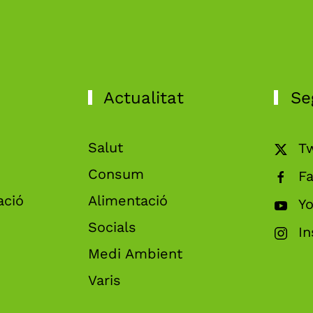
Actualitat
Se
Salut
Tw
Consum
F
ació
Alimentació
Y
Socials
I
Medi Ambient
Varis