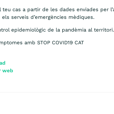
el teu cas a partir de les dades enviades per l’a
 o els serveis d’emergències mèdiques.
rol epidemiològic de la pandèmia al territori.
s símptomes amb STOP COVID19 CAT
Pad
r web