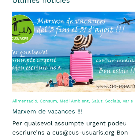
Últimes notícies
Alimentació
,
Consum
,
Medi Ambient
,
Salut
,
Socials
,
Varis
Marxem de vacances !!!
Per qualsevol assumpte urgent podeu
escriure’ns a cus@cus-usuaris.org Bon