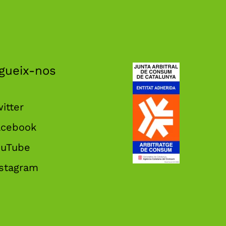
gueix-nos
itter
acebook
ouTube
nstagram