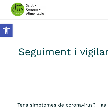
Skip to main content
Obre la barra d'eines
Seguiment i vigi
Tens símptomes de coronavirus? Has e