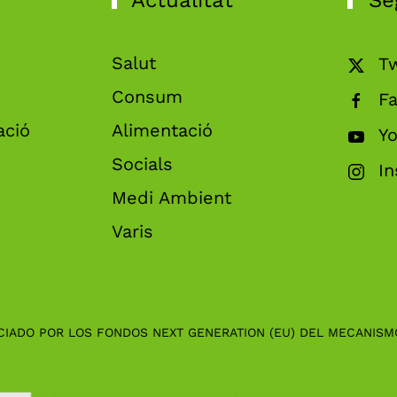
Actualitat
Se
Salut
Tw
Consum
F
ació
Alimentació
Y
Socials
I
Medi Ambient
Varis
CIADO POR LOS FONDOS NEXT GENERATION (EU) DEL MECANISM