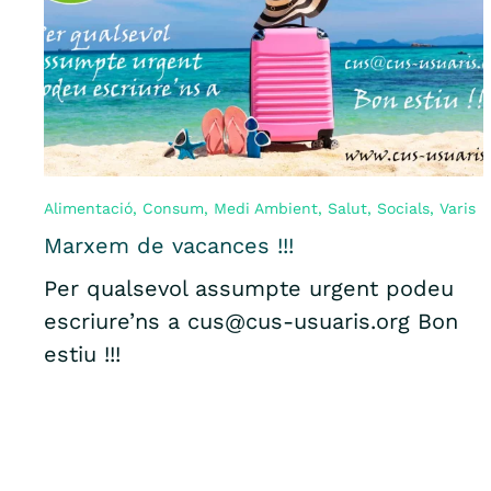
Alimentació
,
Consum
,
Medi Ambient
,
Salut
,
Socials
,
Varis
Marxem de vacances !!!
Per qualsevol assumpte urgent podeu
escriure’ns a cus@cus-usuaris.org Bon
estiu !!!