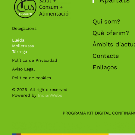
Apartats
Qui som?
Delegacions
Què oferim?
Lleida
Àmbits d'actu
Mollerussa
Tàrrega
Contacte
Política de Privacidad
Enllaços
Aviso Legal
Política de cookies
©
2026
All rights reserved
Powered by
IndianWebs
PROGRAMA KIT DIGITAL CONFINAN