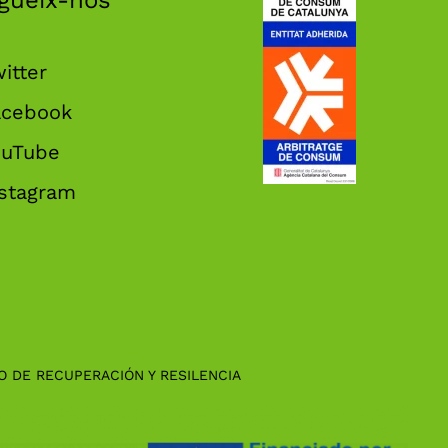
gueix-nos
itter
acebook
ouTube
nstagram
O DE RECUPERACIÓN Y RESILENCIA