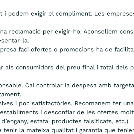
nt i podem exigir el compliment. Les emprese
na reclamació per exigir-ho. Aconsellem conse
esentar-la.
resa faci ofertes o promocions ha de facilita
ar als consumidors del preu final i total dels 
sable. Cal controlar la despesa amb targeta
tament.
ives i poc satisfactòries. Recomanem fer una
 establiments i desconfiar de les ofertes mo
’engany, estafa, productes falsificats, etc.).
tenir la mateixa qualitat i garantia que tenie