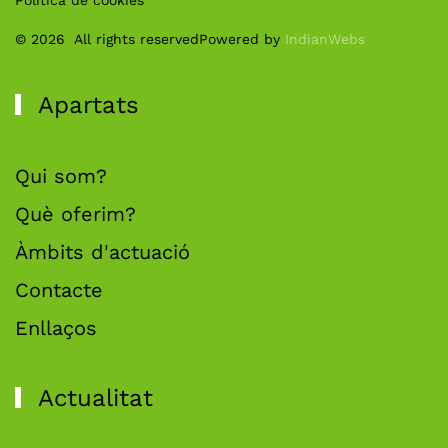
Política de cookies
©
2026
All rights reserved
Powered by
IndianWebs
Apartats
Qui som?
Què oferim?
Àmbits d'actuació
Contacte
Enllaços
Actualitat