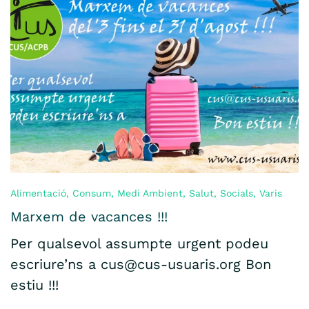
Alimentació
,
Consum
,
Medi Ambient
,
Salut
,
Socials
,
Varis
Marxem de vacances !!!
Per qualsevol assumpte urgent podeu
escriure’ns a cus@cus-usuaris.org Bon
estiu !!!