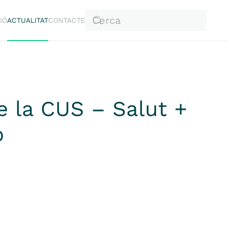
IÓ
ACTUALITAT
CONTACTE
 la CUS – Salut +
ó