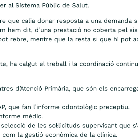
r al Sistema Públic de Salut.
re que calia donar resposta a una demanda sa
 com hem dit, d’una prestació no coberta pel si
pot rebre, mentre que la resta sí que hi pot a
e, ha calgut el treball i la coordinació conti
ntres d’Atenció Primària, que són els encarre
P, que fan l’informe odontològic preceptiu.
’informe mèdic.
 selecció de les sol·licituds supervisant que 
xí com la gestió econòmica de la clínica.