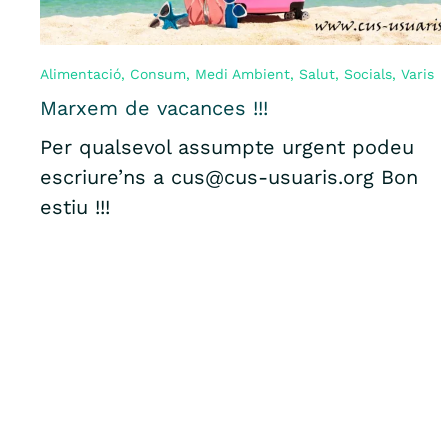
Alimentació
,
Consum
,
Medi Ambient
,
Salut
,
Socials
,
Varis
Marxem de vacances !!!
Per qualsevol assumpte urgent podeu
escriure’ns a cus@cus-usuaris.org Bon
estiu !!!