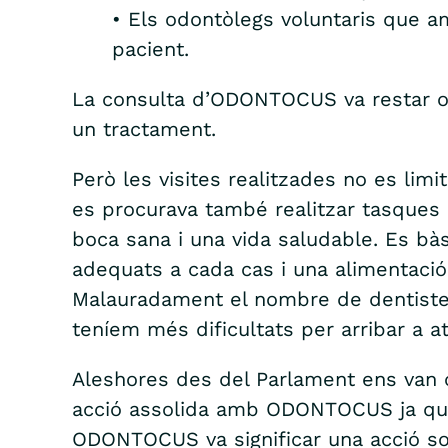
• Els odontòlegs voluntaris que a
pacient.
La consulta d’ODONTOCUS va restar obe
un tractament.
Però les visites realitzades no es li
es procurava també realitzar tasques 
boca sana i una vida saludable. Es bàsic
adequats a cada cas i una alimentació
Malauradament el nombre de dentistes v
teníem més dificultats per arribar a 
Aleshores des del Parlament ens van 
acció assolida amb ODONTOCUS ja que 
ODONTOCUS va significar una acció soc