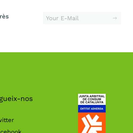
erès
gueix-nos
itter
acebook