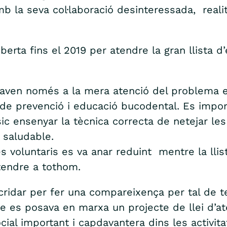
mb la seva col·laboració desinteressada, real
rta fins el 2019 per atendre la gran llista d
mitaven només a la mera atenció del problema
de prevenció i educació bucodental. Es impor
 ensenyar la tècnica correcta de netejar les den
 saludable.
oluntaris es va anar reduint mentre la llista
atendre a tothom.
cridar per fer una compareixença per tal de 
es posava en marxa un projecte de llei d’ate
ial important i capdavantera dins les activit