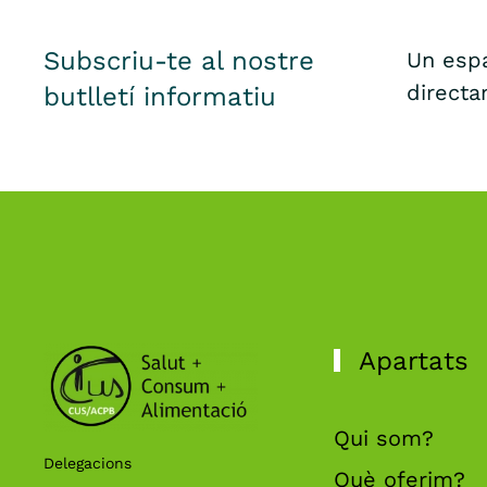
Subscriu-te al nostre
Un espa
directa
butlletí informatiu
Apartats
Qui som?
Delegacions
Què oferim?