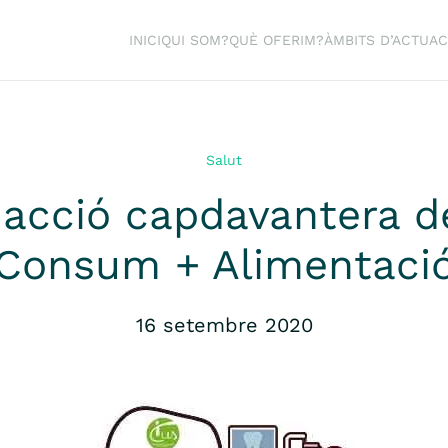
INICI
QUI SOM?
QUÈ OFERIM?
ÀMBITS D’ACTUAC
Salut
acció capdavantera de
Consum + Alimentaci
16 setembre 2020