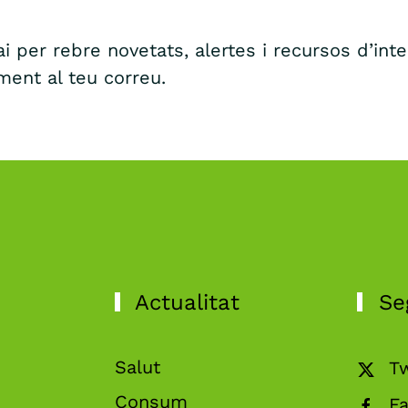
i per rebre novetats, alertes i recursos d’int
ment al teu correu.
Actualitat
Se
Salut
Tw
Consum
F