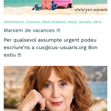
Alimentació
,
Consum
,
Medi Ambient
,
Salut
,
Socials
,
Varis
Marxem de vacances !!!
Per qualsevol assumpte urgent podeu
escriure’ns a cus@cus-usuaris.org Bon
estiu !!!