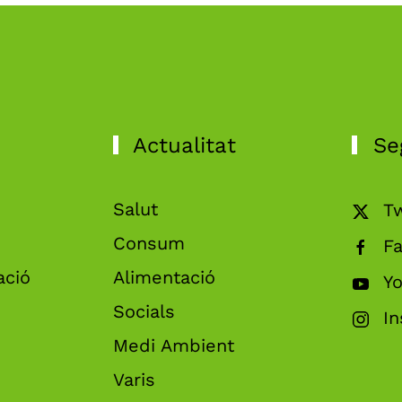
Actualitat
Se
Salut
Tw
Consum
F
ació
Alimentació
Y
Socials
I
Medi Ambient
Varis