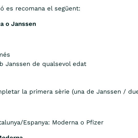
ció es recomana el següent:
ca o Janssen
 més
b Janssen de qualsevol edat
etar la primera sèrie (una de Janssen / due
talunya/Espanya: Moderna o Pfizer
 Moderna