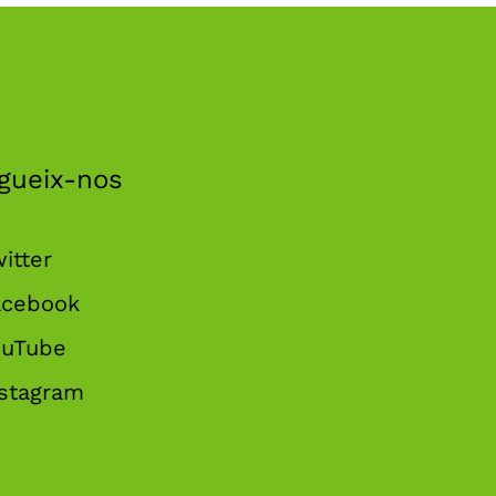
gueix-nos
itter
acebook
ouTube
nstagram