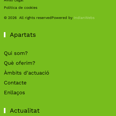
Aviso Legal
Política de cookies
©
2026
All rights reserved
Powered by
IndianWebs
Apartats
Qui som?
Què oferim?
Àmbits d'actuació
Contacte
Enllaços
Actualitat