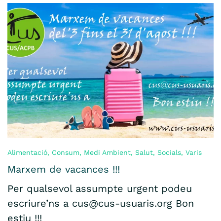
Alimentació
,
Consum
,
Medi Ambient
,
Salut
,
Socials
,
Varis
Marxem de vacances !!!
Per qualsevol assumpte urgent podeu
escriure’ns a cus@cus-usuaris.org Bon
estiu !!!