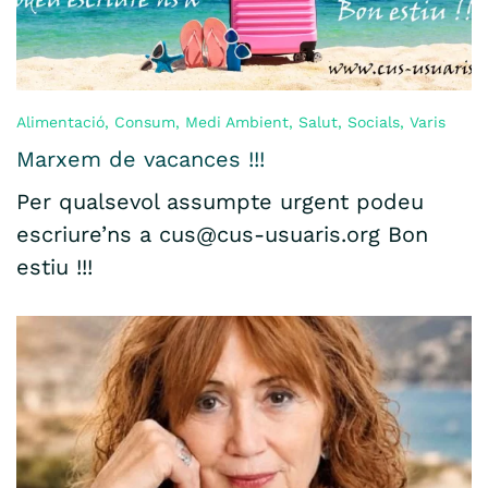
Alimentació
,
Consum
,
Medi Ambient
,
Salut
,
Socials
,
Varis
Marxem de vacances !!!
Per qualsevol assumpte urgent podeu
escriure’ns a cus@cus-usuaris.org Bon
estiu !!!