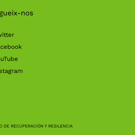
gueix-nos
itter
acebook
ouTube
nstagram
O DE RECUPERACIÓN Y RESILENCIA