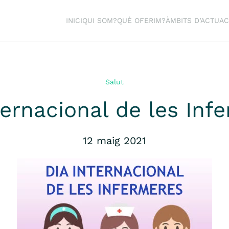
INICI
QUI SOM?
QUÈ OFERIM?
ÀMBITS D’ACTUAC
Salut
ternacional de les Inf
12 maig 2021