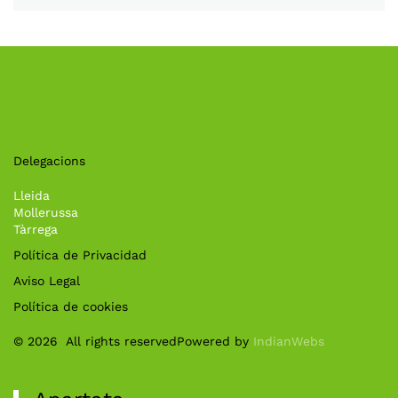
Delegacions
Lleida
Mollerussa
Tàrrega
Política de Privacidad
Aviso Legal
Política de cookies
©
2026
All rights reserved
Powered by
IndianWebs