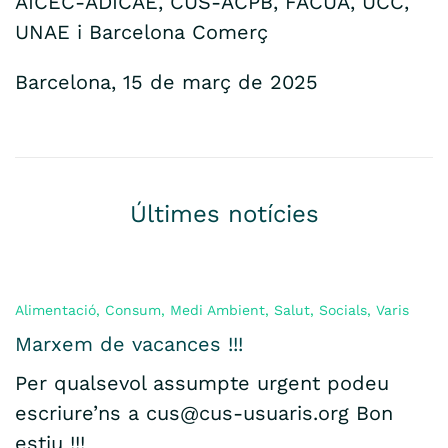
AICEC-ADICAE, CUS-ACPB, FACUA, UCC,
UNAE i Barcelona Comerç
Barcelona, 15 de març de 2025
Últimes notícies
Alimentació
,
Consum
,
Medi Ambient
,
Salut
,
Socials
,
Varis
Marxem de vacances !!!
Per qualsevol assumpte urgent podeu
escriure’ns a cus@cus-usuaris.org Bon
estiu !!!