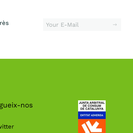
erès
gueix-nos
itter