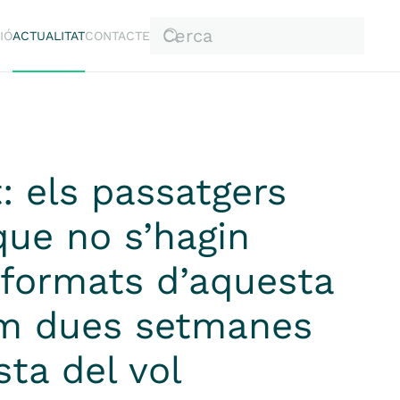
IÓ
ACTUALITAT
CONTACTE
 els passatgers
que no s’hagin
informats d’aquesta
m dues setmanes
sta del vol