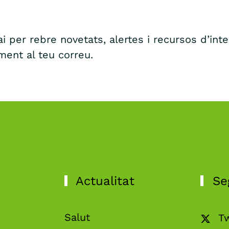
i per rebre novetats, alertes i recursos d’int
ment al teu correu.
Actualitat
Se
Salut
Tw