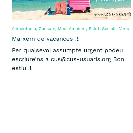
Alimentació
,
Consum
,
Medi Ambient
,
Salut
,
Socials
,
Varis
Marxem de vacances !!!
Per qualsevol assumpte urgent podeu
escriure’ns a cus@cus-usuaris.org Bon
estiu !!!