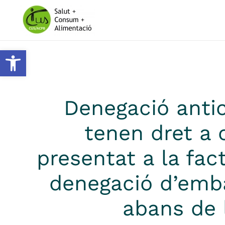
Skip to main content
Obre la barra d'eines
Denegació anti
tenen dret a 
presentat a la fac
denegació d’em
abans de l