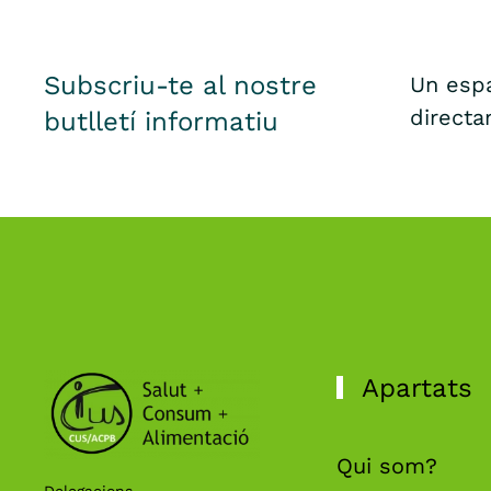
Subscriu-te al nostre
Un espa
directa
butlletí informatiu
Apartats
Qui som?
Delegacions