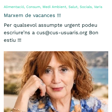
Alimentació
,
Consum
,
Medi Ambient
,
Salut
,
Socials
,
Varis
Marxem de vacances !!!
Per qualsevol assumpte urgent podeu
escriure’ns a cus@cus-usuaris.org Bon
estiu !!!