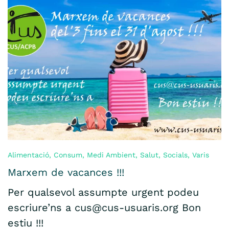
Alimentació
,
Consum
,
Medi Ambient
,
Salut
,
Socials
,
Varis
Marxem de vacances !!!
Per qualsevol assumpte urgent podeu
escriure’ns a cus@cus-usuaris.org Bon
estiu !!!