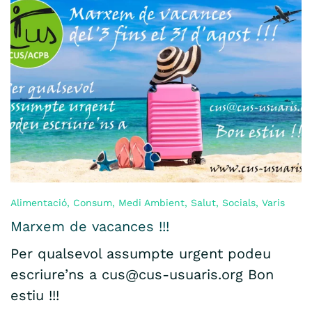
Alimentació
,
Consum
,
Medi Ambient
,
Salut
,
Socials
,
Varis
Marxem de vacances !!!
Per qualsevol assumpte urgent podeu
escriure’ns a cus@cus-usuaris.org Bon
estiu !!!