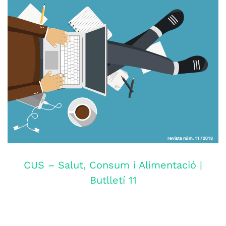
CUS – Salut, Consum i Alimentació |
Butlletí 11