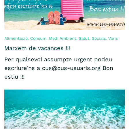
Alimentació
,
Consum
,
Medi Ambient
,
Salut
,
Socials
,
Varis
Marxem de vacances !!!
Per qualsevol assumpte urgent podeu
escriure’ns a cus@cus-usuaris.org Bon
estiu !!!