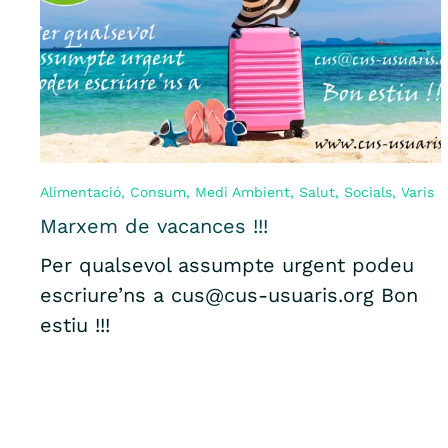
Alimentació
,
Consum
,
Medi Ambient
,
Salut
,
Socials
,
Varis
Marxem de vacances !!!
Per qualsevol assumpte urgent podeu
escriure’ns a cus@cus-usuaris.org Bon
estiu !!!