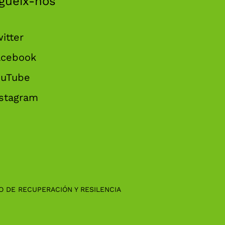
gueix-nos
itter
acebook
ouTube
nstagram
O DE RECUPERACIÓN Y RESILENCIA