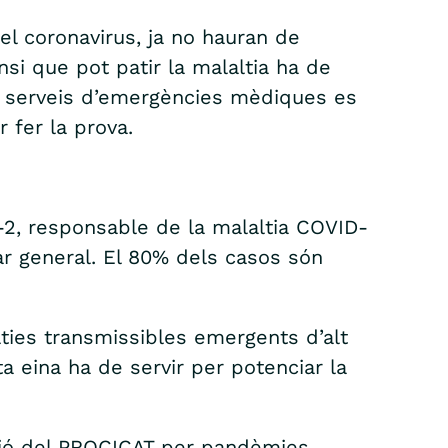
l coronavirus, ja no hauran de
ensi que pot patir la malaltia ha de
els serveis d’emergències mèdiques es
 fer la prova.
V-2, responsable de la malaltia COVID-
ar general. El 80% dels casos són
lties transmissibles emergents d’alt
a eina ha de servir per potenciar la
ació del PROCICAT per pandèmies,