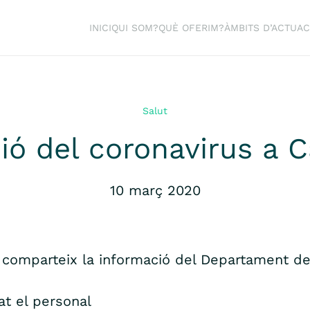
INICI
QUI SOM?
QUÈ OFERIM?
ÀMBITS D’ACTUAC
Salut
ió del coronavirus a C
10 març 2020
 comparteix la informació del Departament de 
at el personal