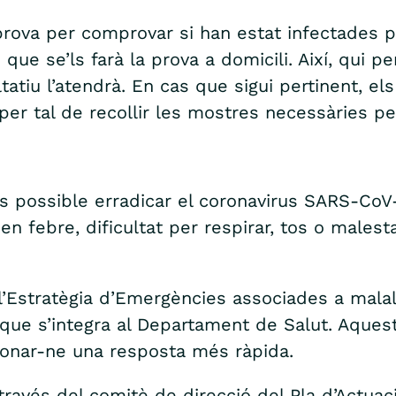
rova per comprovar si han estat infectades pe
que se’ls farà la prova a domicili. Així, qui p
ltatiu l’atendrà. En cas que sigui pertinent, 
per tal de recollir les mostres necessàries per
 és possible erradicar el coronavirus SARS-Co
 febre, dificultat per respirar, tos o malest
 l’Estratègia d’Emergències associades a mala
, que s’integra al Departament de Salut. Aquest
onar-ne una resposta més ràpida.
a través del comitè de direcció del Pla d’Actu