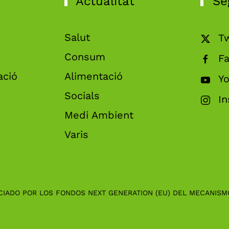
Actualitat
Se
Salut
Tw
Consum
F
ació
Alimentació
Y
Socials
I
Medi Ambient
Varis
CIADO POR LOS FONDOS NEXT GENERATION (EU) DEL MECANISM