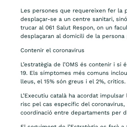
Les persones que requereixen fer la p
desplaçar-se a un centre sanitari, sinó 
trucar al 061 Salut Respon, on un facu
desplaçaran al domicili de la persona 
Contenir el coronavirus
L’estratègia de l’OMS és contenir i si
19. Els símptomes més comuns inclouen
lleus, el 15% són greus i el 2%, crítics.
L’Executiu català ha acordat impulsar
risc pel cas específic del coronavirus
coordinació entre departaments per d
El seguiment de l’Estratègia es farà 