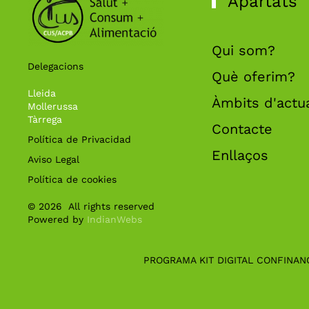
Apartats
Qui som?
Delegacions
Què oferim?
Lleida
Àmbits d'actu
Mollerussa
Tàrrega
Contacte
Política de Privacidad
Enllaços
Aviso Legal
Política de cookies
©
2026
All rights reserved
Powered by
IndianWebs
PROGRAMA KIT DIGITAL CONFINAN