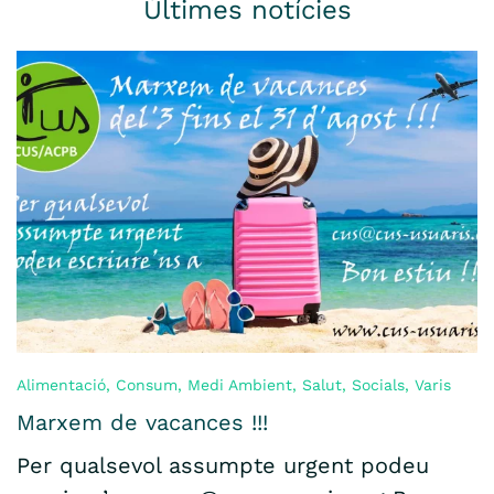
Últimes notícies
Alimentació
,
Consum
,
Medi Ambient
,
Salut
,
Socials
,
Varis
Marxem de vacances !!!
Per qualsevol assumpte urgent podeu