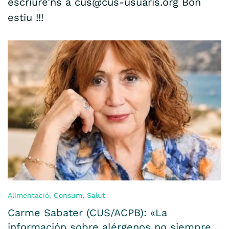
escriure’ns a cus@cus-usuaris.org Bon
estiu !!!
Alimentació
,
Consum
,
Salut
Carme Sabater (CUS/ACPB): «La
información sobre alérgenos no siempre