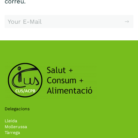
correu.
Delegacions
Lleida
Mollerussa
Tàrrega