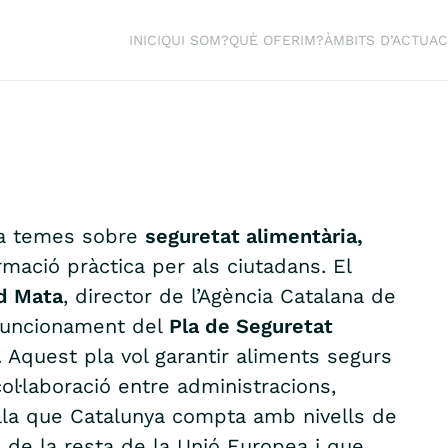
INICI
QUI SOM?
QUÈ OFERIM?
ÀMBITS D’ACTUAC
a temes sobre
seguretat alimentària,
rmació pràctica per als ciutadans. El
d Mata
, director de l’Agència Catalana de
 funcionament del
Pla de Seguretat
. Aquest pla vol garantir aliments segurs
col·laboració entre administracions,
lla que Catalunya compta amb nivells de
 de la resta de la Unió Europea i que