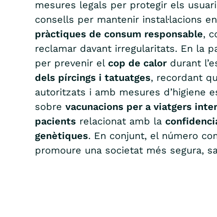
mesures legals per protegir els usuari
consells per mantenir instal·lacions en
pràctiques de consum responsable
, c
reclamar davant irregularitats. En la 
per prevenir el
cop de calor
durant l’e
dels pírcings i tatuatges
, recordant q
autoritzats i amb mesures d’higiene e
sobre
vacunacions per a viatgers inte
pacients
relacionat amb la
confidenci
genètiques
. En conjunt, el número co
promoure una societat més segura, sa