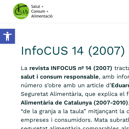
Skip to main content
Obre la barra d'eines
InfoCUS 14 (2007)
La
revista INFOCUS nº 14 (2007)
tract
salut i consum responsable
, amb info
número s’obre amb un article d’
Eduar
Seguretat Alimentària, que explica el
Alimentària de Catalunya (2007-2010)
“de la granja a la taula” mitjançant la 
empreses i consumidors. Mata subrat
seguretat alimentària comparables als