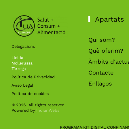
Apartats
Qui som?
Delegacions
Què oferim?
Lleida
Àmbits d'actu
Mollerussa
Tàrrega
Contacte
Política de Privacidad
Enllaços
Aviso Legal
Política de cookies
©
2026
All rights reserved
Powered by
IndianWebs
PROGRAMA KIT DIGITAL CONFINAN