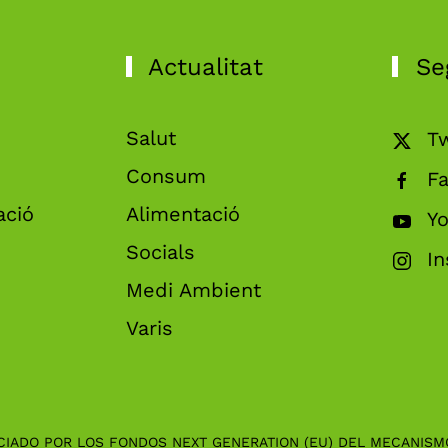
Actualitat
Se
Salut
Tw
Consum
F
ació
Alimentació
Y
Socials
I
Medi Ambient
Varis
CIADO POR LOS FONDOS NEXT GENERATION (EU) DEL MECANISM