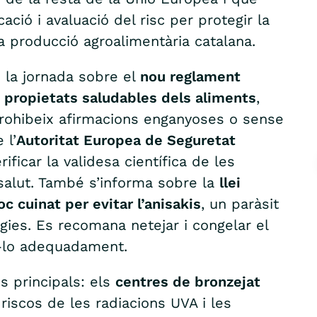
cació i avaluació del risc per protegir la
 la producció agroalimentària catalana.
 la jornada sobre el
nou reglament
i propietats saludables dels aliments
,
 prohibeix afirmacions enganyoses o sense
 l’
Autoritat Europea de Seguretat
ificar la validesa científica de les
 salut. També s’informa sobre la
llei
oc cuinat per evitar l’anisakis
, un paràsit
rgies. Es recomana netejar i congelar el
r-lo adequadament.
s principals: els
centres de bronzejat
riscos de les radiacions UVA i les