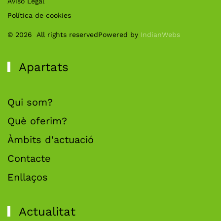
Aviso Legal
Política de cookies
©
2026
All rights reserved
Powered by
IndianWebs
Apartats
Qui som?
Què oferim?
Àmbits d'actuació
Contacte
Enllaços
Actualitat