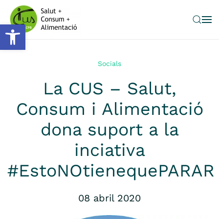
Obre la barra d'eines
Skip to main content
Socials
La CUS – Salut,
Consum i Alimentació
dona suport a la
inciativa
#EstoNOtienequePARAR
08 abril 2020