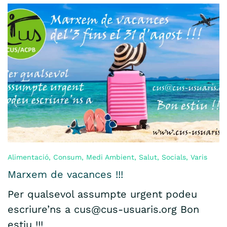
Alimentació
,
Consum
,
Medi Ambient
,
Salut
,
Socials
,
Varis
Marxem de vacances !!!
Per qualsevol assumpte urgent podeu
escriure’ns a cus@cus-usuaris.org Bon
estiu !!!