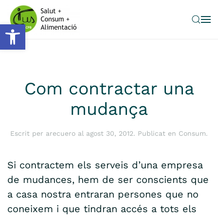
Obre la barra d'eines
Skip to main content
Com contractar una
mudança
Escrit per
arecuero
al
agost 30, 2012
. Publicat en
Consum
.
Si contractem els serveis d’una empresa
de mudances, hem de ser conscients que
a casa nostra entraran persones que no
coneixem i que tindran accés a tots els