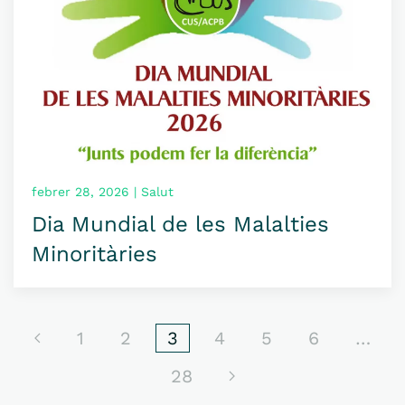
febrer 28, 2026 | Salut
Dia Mundial de les Malalties
Minoritàries
1
2
3
4
5
6
…
28