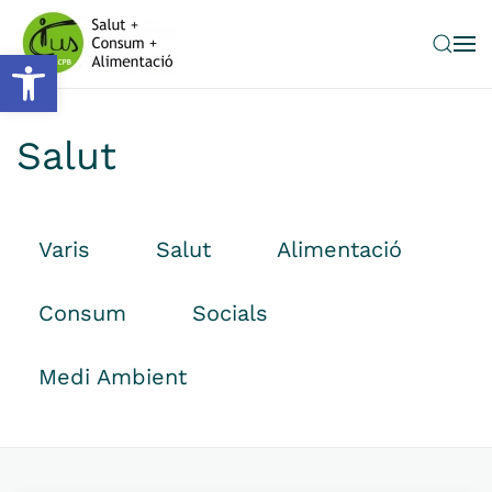
Obre la barra d'eines
Skip to main content
Salut
Varis
Salut
Alimentació
Consum
Socials
Medi Ambient