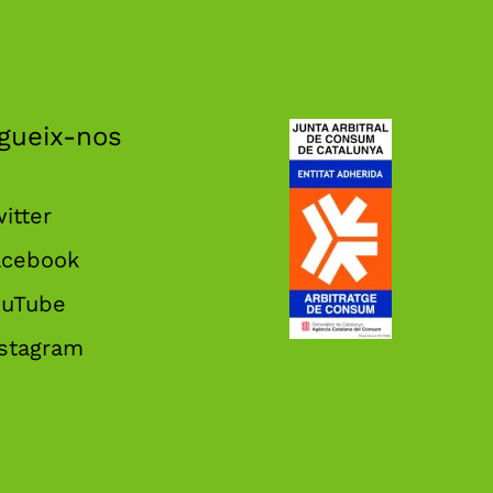
gueix-nos
itter
acebook
ouTube
nstagram