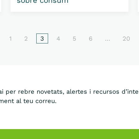
sobre consum
1
2
3
4
5
6
…
20
i per rebre novetats, alertes i recursos d’int
ment al teu correu.