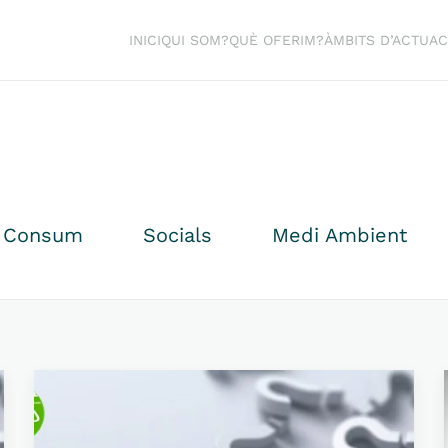
INICI
QUI SOM?
QUÈ OFERIM?
ÀMBITS D’ACTUAC
Consum
Socials
Medi Ambient