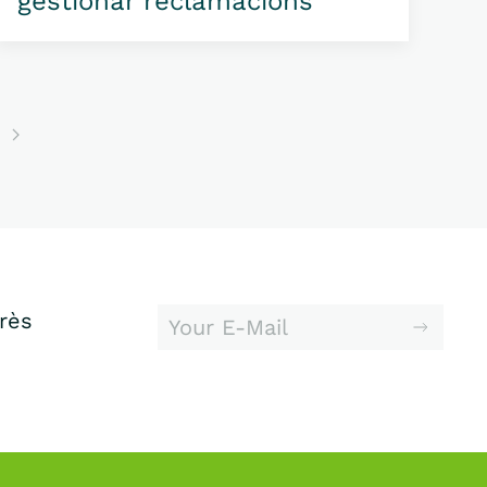
gestionar reclamacions
erès