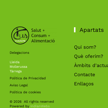
Apartats
Qui som?
Delegacions
Què oferim?
Lleida
Àmbits d'actu
Mollerussa
Tàrrega
Contacte
Política de Privacidad
Enllaços
Aviso Legal
Política de cookies
©
2026
All rights reserved
Powered by
IndianWebs