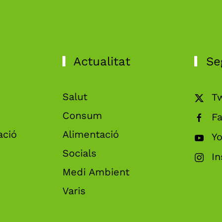
Actualitat
Se
Salut
Tw
Consum
F
ació
Alimentació
Y
Socials
I
Medi Ambient
Varis