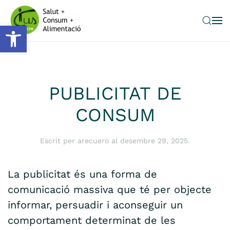
Obre la barra d'eines
Skip to main content
PUBLICITAT DE
CONSUM
Escrit per
arecuero
al
desembre 29, 2025
.
La publicitat és una forma de
comunicació massiva que té per objecte
informar, persuadir i aconseguir un
comportament determinat de les