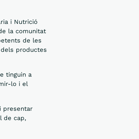
ia i Nutrició
 de la comunitat
petents de les
a dels productes
 tinguin a
ir-lo i el
i presentar
l de cap,