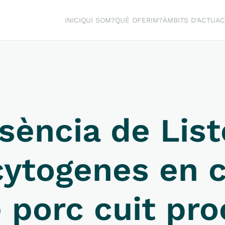
INICI
QUI SOM?
QUÈ OFERIM?
ÀMBITS D’ACTUAC
sència de List
ytogenes en c
 porc cuit pr