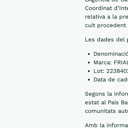
Coordinat d’Int
relativa a la p
cuit procedent
Les dades del 
Denominació
Marca: FRIA
Lot: 223840
Data de cadu
Segons la infor
estat al País B
comunitats au
Amb la informac