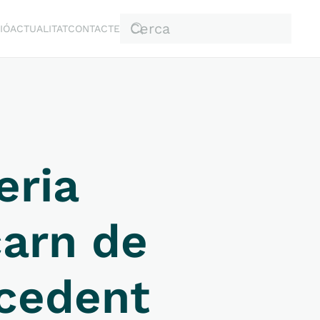
IÓ
ACTUALITAT
CONTACTE
eria
arn de
ocedent