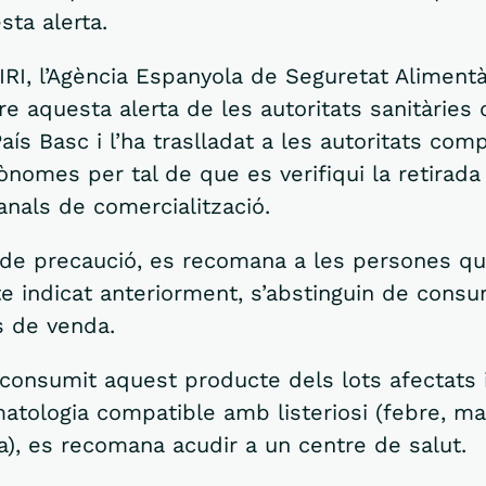
sta alerta.
IRI, l’Agència Espanyola de Seguretat Alimentàr
e aquesta alerta de les autoritats sanitàries
ís Basc i l’ha traslladat a les autoritats com
nomes per tal de que es verifiqui la retirad
anals de comercialització.
e precaució, es recomana a les persones que
e indicat anteriorment, s’abstinguin de consum
s de venda.
consumit aquest producte dels lots afectats 
tologia compatible amb listeriosi (febre, ma
a), es recomana acudir a un centre de salut.