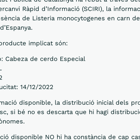
ercanvi Ràpid d’Informació (SCIRI), la informac
resència de Listeria monocytogenes en carn d
 d’Espanya.
producte implicat són:
: Cabeza de cerdo Especial
L
2
citat: 14/12/2022
mació disponible, la distribució inicial dels p
asc, si bé no es descarta que hi hagi distribuci
tònomes.
ió disponible NO hi ha constància de cap cas