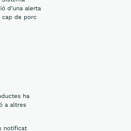
ió d’una alerta
e cap de porc
roductes ha
ó a altres
 notificat