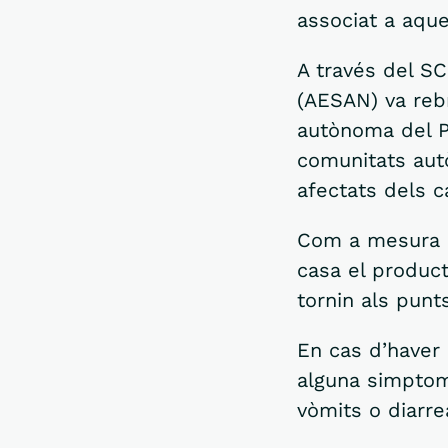
associat a aque
A través del SC
(AESAN) va rebr
autònoma del Pa
comunitats autò
afectats dels c
Com a mesura d
casa el product
tornin als punt
En cas d’haver 
alguna simptoma
vòmits o diarre