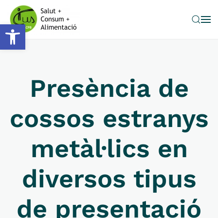
Obre la barra d'eines
Skip to main content
Presència de
cossos estranys
metàl·lics en
diversos tipus
de presentació