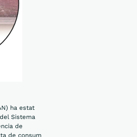
AN) ha estat
 del Sistema
ència de
ata de consum