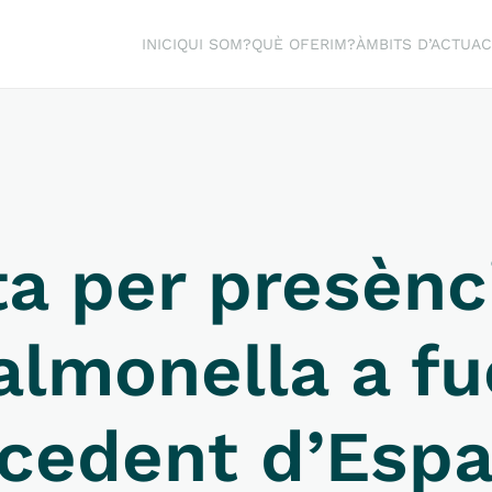
INICI
QUI SOM?
QUÈ OFERIM?
ÀMBITS D’ACTUAC
ta per presènc
almonella a fu
cedent d’Esp