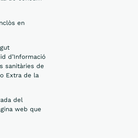
nclòs en
ngut
id d’Informació
ts sanitàries de
co Extra de la
rada del
pàgina web que