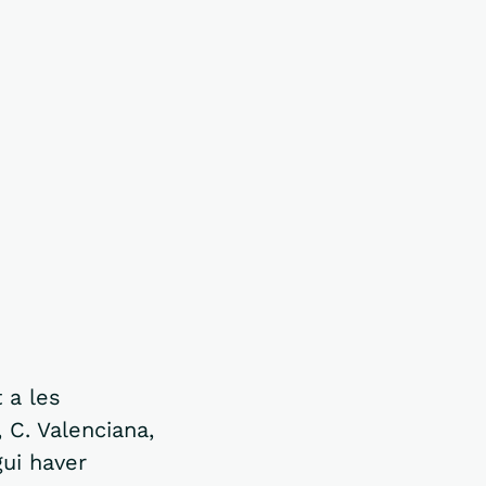
 a les
 C. Valenciana,
gui haver